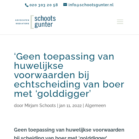
020 303 20 58
info@schootsgunter.nl
‘Geen toepassing van
huwelijkse
voorwaarden bij
echtscheiding van boer
met ‘golddigger’
door
Mirjam Schoots
|
jan 11, 2022
|
Algemeen
Geen toepassing van huwelijkse voorwaarden
bij scheiding van boer met ‘golddigger’