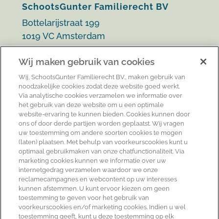
SchootsGunter Familierecht BV
Bottelarijstraat 199
1019 VC Amsterdam
info@schootsgunter.nl
Wij maken gebruik van cookies
020 303 20 58
Wij, SchootsGunter Familierecht BV., maken gebruik van
noodzakelijke cookies zodat deze website goed werkt.
Via analytische cookies verzamelen we informatie over
Onze aanpak:
het gebruik van deze website om u een optimale
website-ervaring te kunnen bieden. Cookies kunnen door
Mediation
ons of door derde partijen worden geplaatst. Wij vragen
Overlegscheiding
uw toestemming om andere soorten cookies te mogen
(laten) plaatsen. Met behulp van voorkeurscookies kunt u
Advocatuur
optimaal gebruikmaken van onze chatfunctionaliteit. Via
Second opinion
marketing cookies kunnen we informatie over uw
internetgedrag verzamelen waardoor we onze
reclamecampagnes en webcontent op uw interesses
Informatie:
kunnen afstemmen. U kunt ervoor kiezen om geen
toestemming te geven voor het gebruik van
Algemene voorwaarden (pdf)
voorkeurscookies en/of marketing cookies. Indien u wel
Kantoorklachtenregeling
toestemming geeft, kunt u deze toestemming op elk