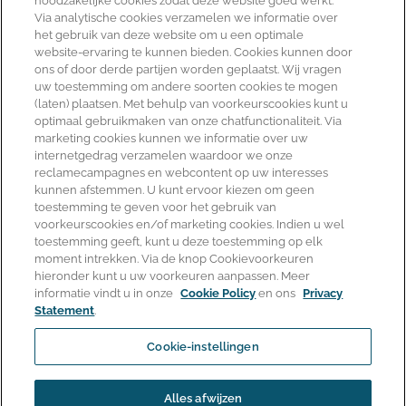
noodzakelijke cookies zodat deze website goed werkt.
Via analytische cookies verzamelen we informatie over
Onze aanpak:
het gebruik van deze website om u een optimale
website-ervaring te kunnen bieden. Cookies kunnen door
Mediation
ons of door derde partijen worden geplaatst. Wij vragen
Overlegscheiding
uw toestemming om andere soorten cookies te mogen
(laten) plaatsen. Met behulp van voorkeurscookies kunt u
Advocatuur
optimaal gebruikmaken van onze chatfunctionaliteit. Via
Second opinion
marketing cookies kunnen we informatie over uw
internetgedrag verzamelen waardoor we onze
reclamecampagnes en webcontent op uw interesses
Informatie:
kunnen afstemmen. U kunt ervoor kiezen om geen
toestemming te geven voor het gebruik van
Algemene voorwaarden (pdf)
voorkeurscookies en/of marketing cookies. Indien u wel
Kantoorklachtenregeling
toestemming geeft, kunt u deze toestemming op elk
moment intrekken. Via de knop Cookievoorkeuren
Privacyverklaring
hieronder kunt u uw voorkeuren aanpassen. Meer
Downloads
informatie vindt u in onze
Cookie Policy
en ons
Privacy
Statement
.
Cookievoorkeuren aanpassen
Cookie-instellingen
Alles afwijzen