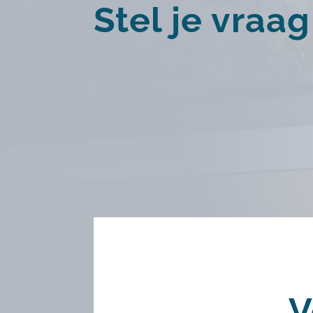
Stel je vraa
V