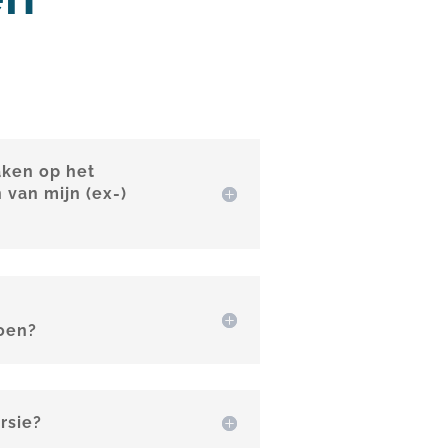
aken op het
van mijn (ex-)
oen?
rsie?