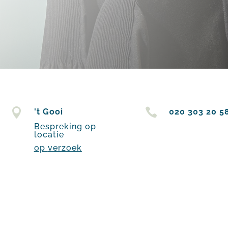


't Gooi
020 303 20 5
Bespreking op
locatie
op
verzoek