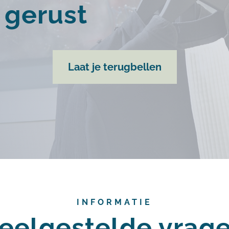
g gerust
Laat je terugbellen
INFORMATIE
eelgestelde vrag