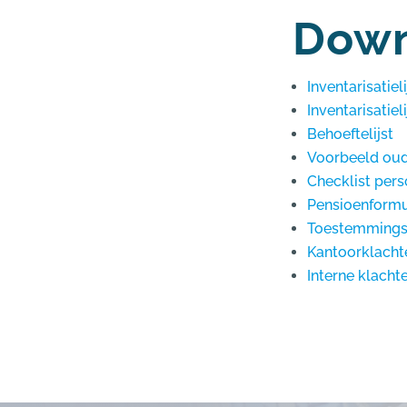
Down
Inventarisatie
Inventarisatiel
Behoeftelijst
Voorbeeld ou
Checklist pers
Pensioenformu
Toestemmingsf
Kantoorklacht
Interne klacht