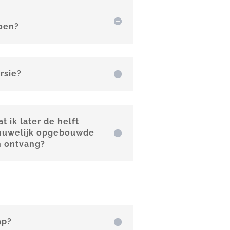
oen?
rsie?
t ik later de helft
 huwelijk opgebouwde
 ontvang?
ap?