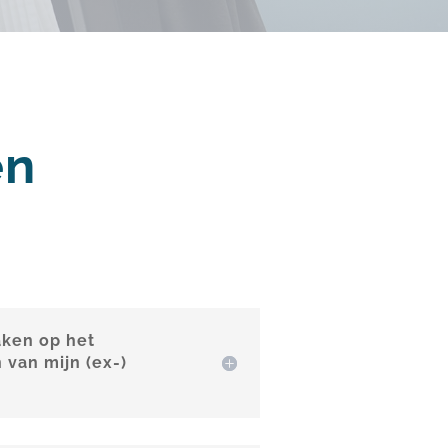
en
aken op het
van mijn (ex-)