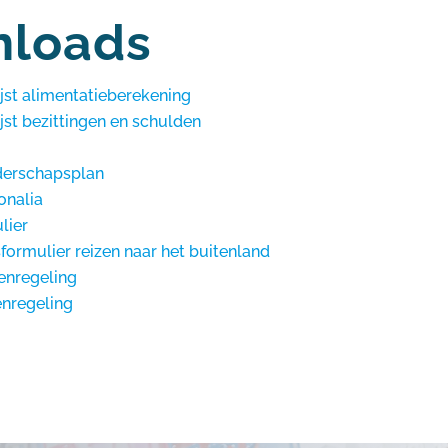
loads
lijst alimentatieberekening
ijst bezittingen en schulden
derschapsplan
onalia
lier
ormulier reizen naar het buitenland
enregeling
enregeling