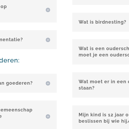
 op
Wat is birdnesting?
imentatie?
Wat is een oudersc
moet je een ouders
deren:
Wat moet er in een
an goederen?
staan?
n gemeenschap
Mijn kind is 12 jaar
e
beslissen bij wie hi