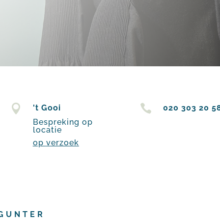


't Gooi
020 303 20 5
Bespreking op
locatie
op
verzoek
GUNTER