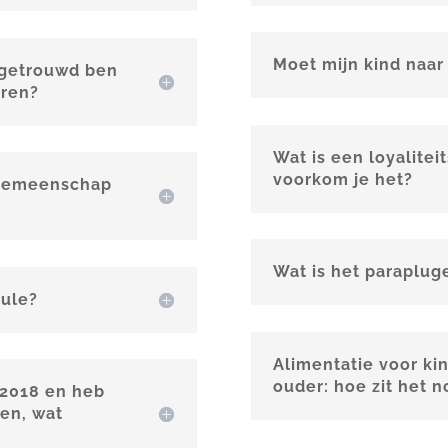
Moet mijn kind naar
k getrouwd ben
ren?
Wat is een loyalitei
voorkom je het?
e gemeenschap
Wat is het paraplug
sule?
Alimentatie voor ki
ouder: hoe zit het n
 2018 en heb
en, wat