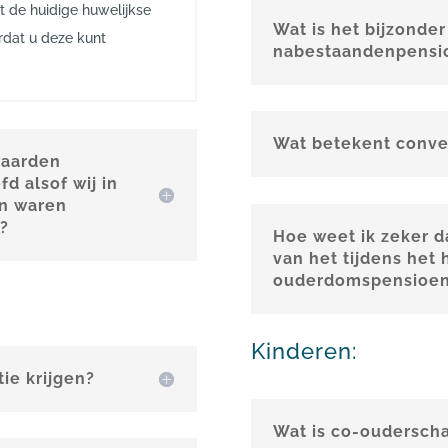
rst de huidige huwelijkse
Wat is het bijzonder
rdat u deze kunt
nabestaandenpensi
Wat betekent conve
waarden
d alsof wij in
n waren
t?
Hoe weet ik zeker da
van het tijdens het
ouderdomspensioen
Kinderen:
ie krijgen?
Wat is co-oudersch