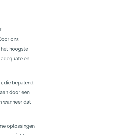
t
Door ons
p het hoogste
, adequate en
n, die bepalend
taan door een
jn wanneer dat
ame oplossingen