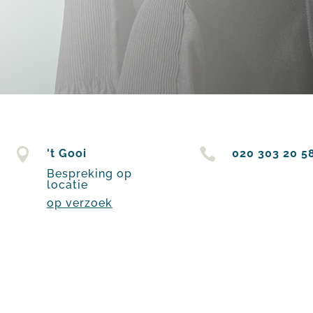


't Gooi
020 303 20 5
Bespreking op
locatie
op
verzoek