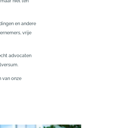
 maar niet ten
idingen en andere
ernemers, vrije
echt advocaten
ilversum.
n van onze