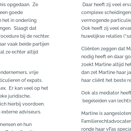
ennis opgedaan. Ze
Daar heeft zij veel er
n een goede
complexe scheidingen 
 het in onderling
vermogende particulie
ngen. Slaagt dat
Ook heeft zij veel erva
rocedure bij de rechter.
huwelijkse relaties (“s
ar vaak beide partijen
Cliënten zeggen dat M
al ze echter altijd
nodig heeft en daar go
zoekt Martine altijd he
ondernemers, vrije
dan zet Martine haar j
culieren of expats.
haar cliënt het beste r
ex. Er kan veel op het
Ook als mediator heeft
eke juridische,
begeleiden van (echt)
zich hierbij voordoen.
 externe adviseurs.
Martine is aangesloten
Familierechtadvocaten
r mensen en hun
ronde haar vFas specia