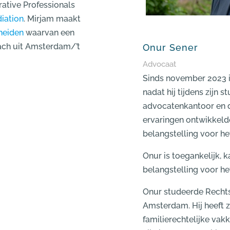
rative Professionals
iation
. Mirjam maakt
heiden
waarvan een
oach uit Amsterdam/’t
Onur Sener
Advocaat
Sinds november 2023 i
nadat hij tijdens zijn st
advocatenkantoor en d
ervaringen ontwikkeld
belangstelling voor het
Onur is toegankelijk, 
belangstelling voor het
Onur studeerde Rechtsg
Amsterdam. Hij heeft z
familierechtelijke vakk