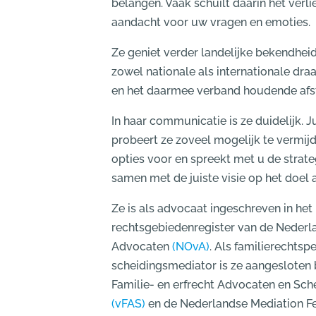
belangen. Vaak schuilt daarin het verlie
aandacht voor uw vragen en emoties.
Ze geniet verder landelijke bekendheid
zowel nationale als internationale d
en het daarmee verband houdende af
In haar communicatie is ze duidelijk. J
probeert ze zoveel mogelijk te vermij
opties voor en spreekt met u de strategi
samen met de juiste visie op het doel 
Ze is als advocaat ingeschreven in het
rechtsgebiedenregister van de Nederl
Advocaten
(NOvA)
. Als familierechtspe
scheidingsmediator is ze aangesloten b
Familie- en erfrecht Advocaten en Sc
(vFAS)
en de Nederlandse Mediation F