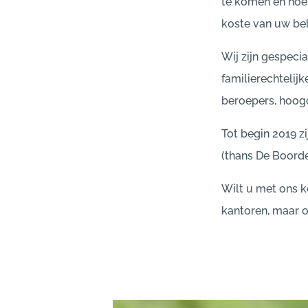
te komen en hoe u
koste van uw be
Wij zijn gespeci
familierechtelij
beroepers, hoogo
Tot begin 2019 z
(thans De Boord
Wilt u met ons k
kantoren, maar o