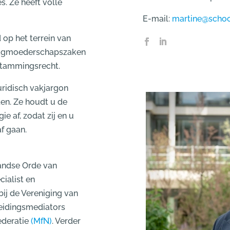
s. Ze heeft volle
E-mail:
martine@schoo
 op het terrein van
raagmoederschapszaken
stammingsrecht.
uridisch vakjargon
den. Ze houdt u de
e af, zodat zij en u
af gaan.
andse Orde van
cialist en
ij de Vereniging van
heidingsmediators
ederatie
(MfN)
. Verder