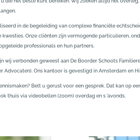
 die het beste kunt bereiken. Wij zoeken altijd het overleg,
langen.
aliseerd in de begeleiding van complexe financiële echtsche
ke kwesties. Onze cliënten zijn vermogende particulieren, ond
pgeleide professionals en hun partners.
ijn wij verbonden geweest aan De Boorder Schoots Familier
er Advocaten). Ons kantoor is gevestigd in Amsterdam en H
ennismaken? Belt u gerust voor een gesprek. Dat kan op ee
ok thuis via videobellen (zoom) overdag en s ’avonds.